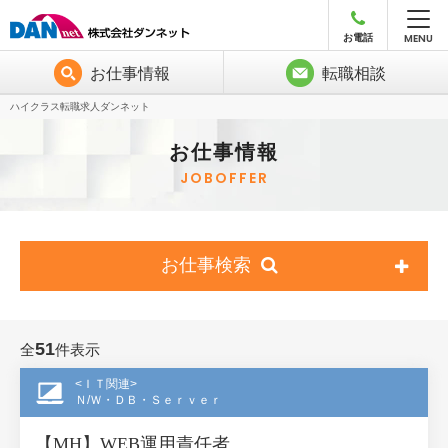
MENU
お電話
お仕事情報
転職相談
ハイクラス転職求人ダンネット
お仕事情報
JOBOFFER
お仕事検索
51
全
件表示
<ＩＴ関連>
Ｎ/Ｗ・ＤＢ・Ｓｅｒｖｅｒ
【MH】WEB運用責任者