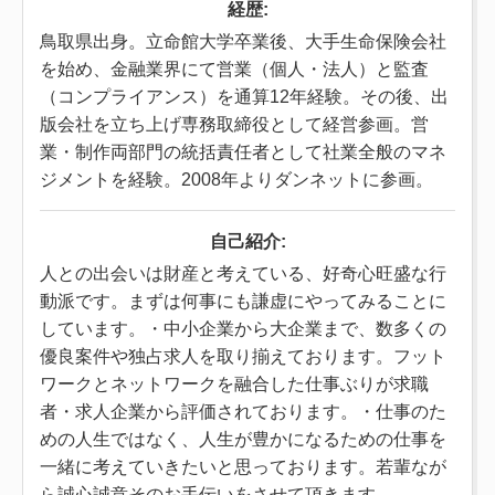
経歴:
鳥取県出身。立命館大学卒業後、大手生命保険会社
を始め、金融業界にて営業（個人・法人）と監査
（コンプライアンス）を通算12年経験。その後、出
版会社を立ち上げ専務取締役として経営参画。営
業・制作両部門の統括責任者として社業全般のマネ
ジメントを経験。
2008年よりダンネットに参画。
自己紹介:
人との出会いは財産と考えている、好奇心旺盛な行
動派です。まずは何事にも謙虚にやってみることに
しています。・中小企業から大企業まで、数多くの
優良案件や独占求人を取り揃えております。フット
ワークとネットワークを融合した仕事ぶりが求職
者・求人企業から評価されております。・仕事のた
めの人生ではなく、人生が豊かになるための仕事を
一緒に考えていきたいと思っております。若輩なが
ら誠心誠意そのお手伝いをさせて頂きます。