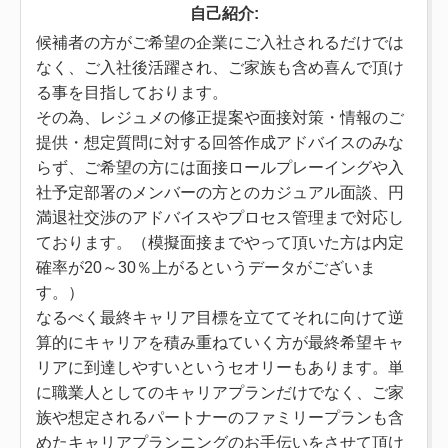
自己紹介:
候補者の方がご希望の企業にご入社されるだけでは
なく、ご入社後活躍され、ご家族も含め喜んで頂け
る事を目指しております。
その為、レジュメの修正提案や面接対策・情報のご
提供・想定質問に対する回答作成アドバイスのみな
らず、ご希望の方には面接ロールプレーイングや入
社予定部署のメンバーの方とのカジュアル面談、円
満退社交渉のアドバイスやプロセス管理まで対応し
ております。（模擬面接までやって頂いた方は内定
確率が20～30％上がるというデータがございま
す。）
なるべく最終キャリア目標を立ててそれに向けて逆
算的にキャリアを積み重ねていく方が最終希望キャ
リアに到達しやすいというセオリーもあります。単
に職業人としてのキャリアプランだけでなく、ご家
族や想定されるパートナーのファミリープランも含
めたキャリアプランニングのお手伝いをさせて頂け