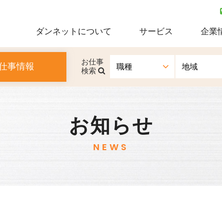
ダンネットについて
サービス
企業
お仕事
キ
仕事情報
社概要
アクセス
検索
アドバ
お知らせ
高齢者雇用向け
人材・
NEWS
サービス