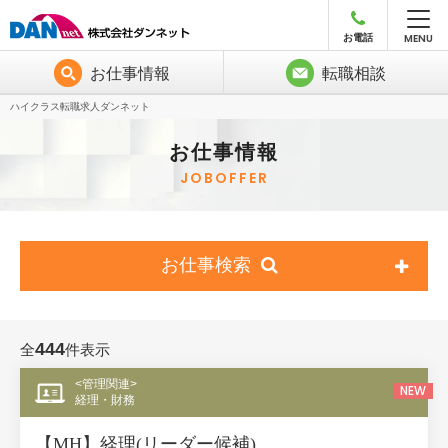
MENU
お電話
お仕事情報
転職相談
ハイクラス転職求人ダンネット
お仕事情報
JOBOFFER
お仕事検索
444
全
件表示
<管理関連>
NEW
経理・財務
【MH】経理(リーダー候補)